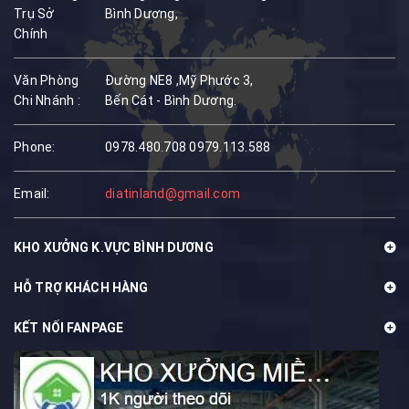
Trụ Sở
Bình Dương,
Chính
Văn Phòng
Đường NE8 ,Mỹ Phước 3,
Chi Nhánh :
Bến Cát - Bình Dương.
Phone:
0978.480.708
0979.113.588
Email:
diatinland@gmail.com
KHO XƯỞNG K.VỰC BÌNH DƯƠNG
HỖ TRỢ KHÁCH HÀNG
KẾT NỐI FANPAGE