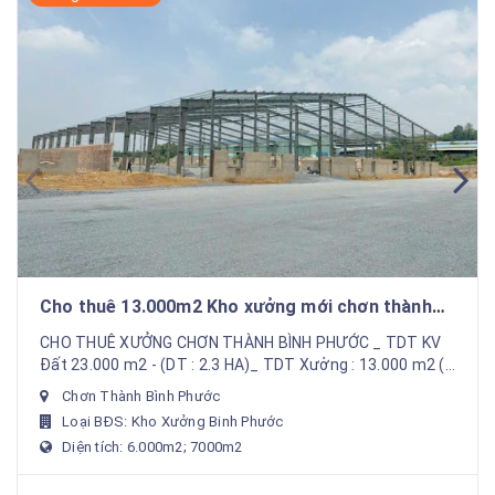
Cho thuê 13.000m2 Kho xưởng mới chơn thành
bình phước . Gía rẻ cạnh tranh
CHO THUÊ XƯỞNG CHƠN THÀNH BÌNH PHƯỚC _ TDT KV
Đất 23.000 m2 - (DT : 2.3 HA)_ TDT Xưởng : 13.000 m2 (
6000 +7000 )_ CÓ CHO THUÊ RIÊNG LẺ MỘT NỮA_ VP
Chơn Thành Bình Phước
Là...
Loại BĐS: Kho Xưởng Binh Phước
Diện tích: 6.000m2; 7000m2