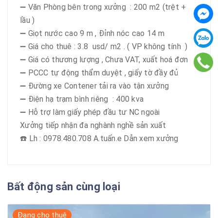
➖ Văn Phòng bên trong xưởng : 200 m2 (trệt +
lầu )
➖ Giọt nước cao 9 m , Đỉnh nóc cao 14 m
➖ Giá cho thuê : 3.8 usd/ m2 . ( VP không tính )
➖ Giá có thương lượng , Chưa VAT, xuất hoá đơn
➖ PCCC tự động thẩm duyệt , giấy tờ đầy đủ
➖ Đường xe Contener tải ra vào tận xưởng
➖ Điện hạ trạm bình riêng : 400 kva
➖ Hỗ trợ làm giấy phép đầu tư NC ngoài
Xưởng tiếp nhận đa nghành nghề sản xuất
☎️ Lh : 0978.480.708 A.tuấn.e Dẫn xem xưởng
Bất động sản cùng loại
Đang cho thuê