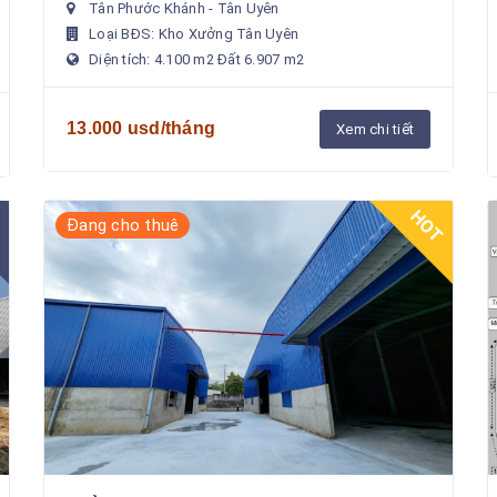
Tân Phước Khánh - Tân Uyên
211m + Nhà ăn, nhà kho ...
Loại BĐS: Kho Xưởng Tân Uyên
Diện tích: 4.100 m2 Đất 6.907 m2
13.000 usd/tháng
Xem chi tiết
HOT
Đang cho thuê