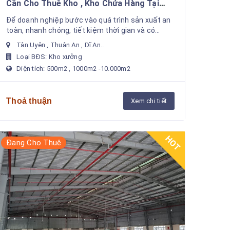
Cần Cho Thuê Kho , Kho Chứa Hàng Tại
Thuận An , Dĩ An , Tân Uyên , Bến Cát . Gía
Để doanh nghiệp bước vào quá trình sản xuất an
Rẻ Dịp Cuối Năm
toàn, nhanh chóng, tiết kiệm thời gian và có
doanh thu nhanh nhất. Chúng tôi hỗ trợ cho thuê
Tân Uyên , Thuận An , Dĩ An..
xưởng sản ...
Loại BĐS: Kho xưởng
Diện tích: 500m2 , 1000m2 -10.000m2
Thoả thuận
Xem chi tiết
HOT
Đang Cho Thuê