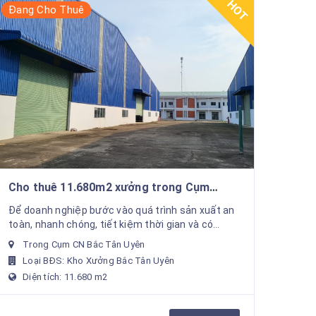
HOT
Đang Cho Thuê
Cho thuê 11.680m2 xưởng trong Cụm
Công Nghiệp Bắc Tân Uyên
Để doanh nghiệp bước vào quá trình sản xuất an
toàn, nhanh chóng, tiết kiệm thời gian và có
doanh thu nhanh nhất. Chúng tôi hỗ trợ cho thuê
Trong Cụm CN Bắc Tân Uyên
xưởng sản ...
Loại BĐS: Kho Xưởng Bắc Tân Uyên
Diện tích: 11.680 m2