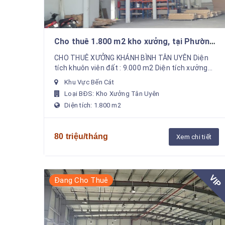
Cho thuê 1.800 m2 kho xưởng, tại Phường
Khánh Bình Tân Uyên
CHO THUÊ XƯỞNG KHÁNH BÌNH TÂN UYÊN Diện
tích khuôn viên đất : 9.000 m2 Diện tích xưởng
sản xuất : 1.800 m2 Văn phòng bên trong xưởng :
Khu Vực Bến Cát
50 m2 - Đầy đủ ...
Loại BĐS: Kho Xưởng Tân Uyên
Diện tích: 1.800 m2
80 triệu/tháng
Xem chi tiết
VIP
Đang Cho Thuê