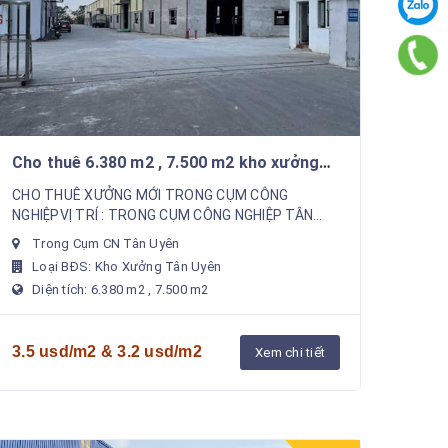
Cho thuê 6.380 m2 , 7.500 m2 kho xưởng
trong Cụm Công Nghiệp Tân Uyên . SX đa
CHO THUÊ XƯỞNG MỚI TRONG CỤM CÔNG
nghành nghề
NGHIỆPVỊ TRÍ : TRONG CỤM CÔNG NGHIỆP TÂN
UYÊN BD + KHO XƯỞNG 1 :- Tổng diện tích K.viên
Trong Cụm CN Tân Uyên
đất : 20.000 m2- TDT Kh...
Loại BĐS: Kho Xưởng Tân Uyên
Diện tích: 6.380 m2 , 7.500 m2
3.5 usd/m2 & 3.2 usd/m2
Xem chi tiết