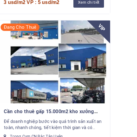
3 usd/m2 VP : 5 usd/m2
Xem chi tiết
VIP
Đang Cho Thuê
Cần cho thuê gấp 15.000m2 kho xưởng
mới trong Cụm CN Bắc Tân Uyên
Để doanh nghiệp bước vào quá trình sản xuất an
toàn, nhanh chóng, tiết kiệm thời gian và có
doanh thu nhanh nhất. Chúng tôi hỗ trợ cho thuê
Trong Cụm CN Bắc Tân Uyên