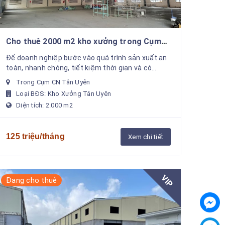
Cho thuê 2000 m2 kho xưởng trong Cụm
CN Tân Uyên Giá : 125 triệu/tháng
Để doanh nghiệp bước vào quá trình sản xuất an
toàn, nhanh chóng, tiết kiệm thời gian và có
doanh thu nhanh nhất. Chúng tôi hỗ trợ cho thuê
Trong Cụm CN Tân Uyên
xưởng sản ...
Loại BĐS: Kho Xưởng Tân Uyên
Diện tích: 2.000 m2
125 triệu/tháng
Xem chi tiết
VIP
Đang cho thuê