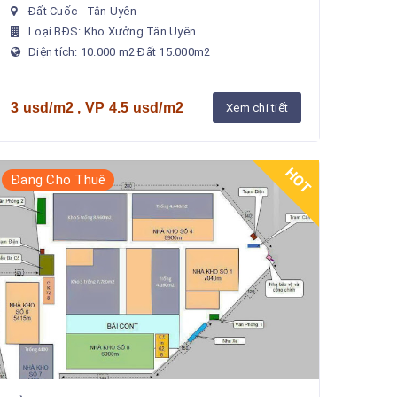
tạiThông tinVị trí : trong KCN Đất Cuốc Đât Cuốc -
Đất Cuốc - Tân Uyên
Tân Uyên - Bình DươngD...
Loại BĐS: Kho Xưởng Tân Uyên
Diện tích: 10.000 m2 Đất 15.000m2
3 usd/m2 , VP 4.5 usd/m2
Xem chi tiết
HOT
Đang Cho Thuê