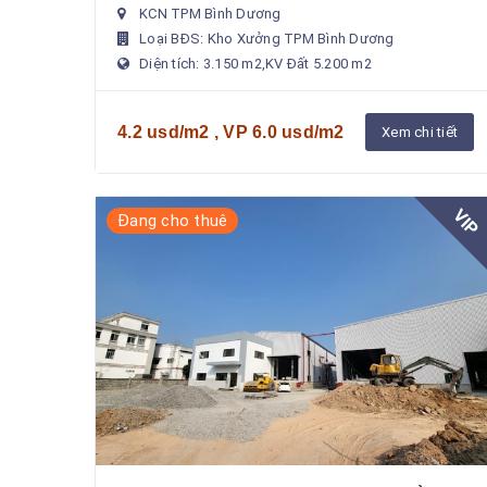
tôi cần cho thuê xưởng tạiThông Tin Tổng Quan
KCN TPM Bình Dương
:Vị trí : trong KCN ...
Loại BĐS: Kho Xưởng TPM Bình Dương
Diện tích: 3.150 m2,KV Đất 5.200 m2
4.2 usd/m2 , VP 6.0 usd/m2
Xem chi tiết
VIP
Đang cho thuê