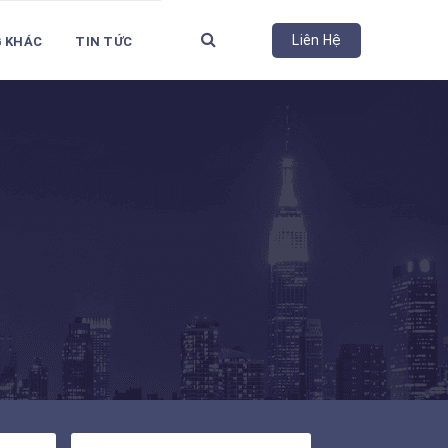
Liên Hệ
G KHÁC
TIN TỨC