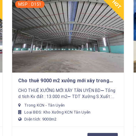
T
HOT
MSP : D151
Cho thuê 9000 m2 xưởng mới xây trong
KCN Tân Uyên tiếp nhận đa nghành nghề
CHO THUÊ XƯỞNG MỚI XÂY TÂN UYÊN BD➖ Tổng
sản xuất
d.tích Kv đất : 13.000 m2➖ TDT Xưởng S.Xuất :
8.780 m2➖ VP làm việc : 300 m2 5P làm việc➖
Trong KCN - Tân Uyên
Giọt nước 8.5 m , n...
Loại BĐS: Kho Xưởng KCN Tân Uyên
Diện tích: 9000m2