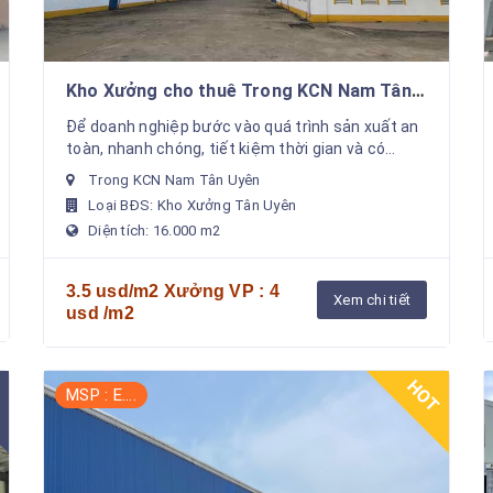
Kho Xưởng cho thuê Trong KCN Nam Tân
Uyên Giá 3.5 Usd/m2 . Sản Xuất Đa Nghành
Để doanh nghiệp bước vào quá trình sản xuất an
Nghề
toàn, nhanh chóng, tiết kiệm thời gian và có
doanh thu nhanh nhất. Chúng tôi hỗ trợ cho thuê
Trong KCN Nam Tân Uyên
xưởng sản ...
Loại BĐS: Kho Xưởng Tân Uyên
Diện tích: 16.000 m2
3.5 usd/m2 Xưởng VP : 4
Xem chi tiết
usd /m2
HOT
MSP : E....