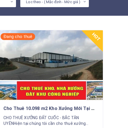
Lọc theo - ( Mặc định - Mức giá )
HOT
Đang cho thuê
️Cho Thuê 10.098 m2 Kho Xưởng Mới Tại Xã
Đất Cuốc , Bắc Tân Uyên , Bình Dương
CHO THUÊ XƯỞNG ĐẤT CUỐC - BẮC TÂN
UYÊNHiện tại chúng tôi cần cho thuê xưởng