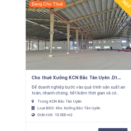
HO
Đang Cho Thuê
Cho thuê Xưởng KCN Bắc Tân Uyên .Dt
10.000m² khuôn viên độc lập
Để doanh nghiệp bước vào quá trình sản xuất an
toàn, nhanh chóng, tiết kiệm thời gian và có
doanh thu nhanh nhất. Chúng tôi hỗ trợ cho thuê
Trong KCN Bắc Tân Uyên
xưởng sản ...
Loại BĐS: Kho Xưởng Bắc Tân Uyên
Diện tích: 10.000 m2