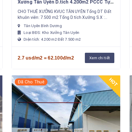
Xưởng Tân Uyên D.tich 4.200m2 PCCC Tự
Động , Giá : 62.000đ/m2 . SX đa nghành
CHO THUÊ XƯỞNG KVUC TÂN UYÊN Tổng DT Đất
nghề
khuôn viên: 7.500 m2 Tổng D.tích Xưởng S.X :
4.200m2 Văn phòng bên trong xưởng PCCC Tự
Tân Uyên Bình Dương
động, nghiệm thu Giấy ...
Loại BĐS: Kho Xưởng Tân Uyên
Diện tích: 4.200 m2 Đất 7.500 m2
2.7 usd/m2 = 62.100đ/m2
Xem chi tiết
HOT
Đã Cho Thuê