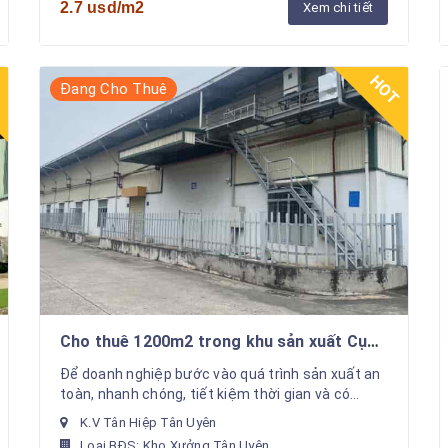
2.7 usd/m2
Xem chi tiết
T
HOT
Đang Cho Thuê
Cho thuê 1200m2 trong khu sản xuất Cụm
CN , Tân hiệp ,Tân Uyên
Để doanh nghiệp bước vào quá trình sản xuất an
toàn, nhanh chóng, tiết kiệm thời gian và có
doanh thu nhanh nhất. Chúng tôi hỗ trợ cho thuê
K.V Tân Hiệp Tân Uyên
xưởng sản ...
Loại BĐS: Kho Xưởng Tân Uyên