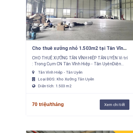
Cho thuê xưởng nhỏ 1.503m2 tại Tân Vĩnh
Hiệp Tân Uyên PCCC tự động
CHO THUÊ XƯỞNG TÂN VĨNH HIỆP TÂN UYÊN Vi trí
: Trong Cụm CN Tân Vĩnh Hiệp - Tân UyênDiện
tích khuôn viên đất : 14.000m2Diện tích xưởng
Tân Vình Hiệp - Tân Uyên
Sản Xuấ...
Loại BĐS: Kho Xưởng Tân Uyên
Diện tích: 1.503 m2
70 triệu/tháng
Xem chi tiết