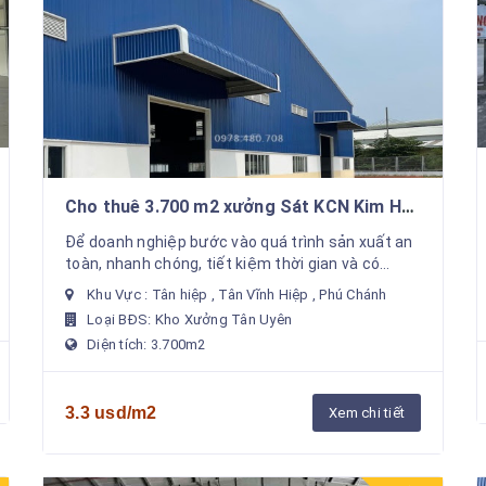
Cho thuê 3.700 m2 xưởng Sát KCN Kim Huy
, Sóng thần 3 , PCCC tự động
Để doanh nghiệp bước vào quá trình sản xuất an
toàn, nhanh chóng, tiết kiệm thời gian và có
doanh thu nhanh nhất. Chúng tôi hỗ trợ cho thuê
Khu Vực : Tân hiệp , Tân Vĩnh Hiệp , Phú Chánh
xưởng sản ...
Loại BĐS: Kho Xưởng Tân Uyên
Diện tích: 3.700m2
3.3 usd/m2
Xem chi tiết