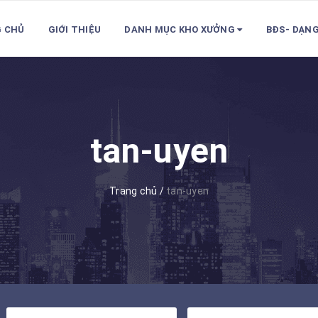
 CHỦ
GIỚI THIỆU
DANH MỤC KHO XƯỞNG
BĐS- DẠN
tan-uyen
Trang chủ
/
tan-uyen