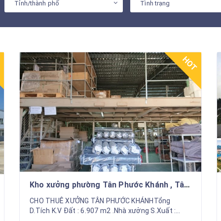
Tỉnh/thành phố
Tình trạng
T
HOT
Kho xưởng phường Tân Phước Khánh , Tân
uyên , Cần cho thuê 4.100 m2 giá rẻ
CHO THUÊ XƯỞNG TÂN PHƯỚC KHÁNHTổng
D.Tích K.V Đất : 6.907 m2 .Nhà xưởng S.Xuất :
4.100 m2Văn Phòng trệt + lầu: 800 m2Kí túc xá