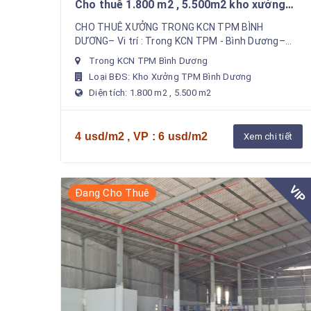
Cho thuê 1.800 m2 , 5.500m2 kho xưởng
trong KCN TPM Bình Dương
CHO THUÊ XƯỞNG TRONG KCN TPM BÌNH
DƯƠNG– Vi trí : Trong KCN TPM - Bình Dương–
Diện tích khuôn viên đất : 9.000 m2– Diện tích
Trong KCN TPM Bình Dương
xưởng Sản...
Loại BĐS: Kho Xưởng TPM Bình Dương
Diện tích: 1.800 m2 , 5.500 m2
4 usd/m2 , VP : 6 usd/m2
Xem chi tiết
VIP
Đang Cho Thuê