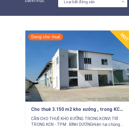
Danh mục:
Loại bất động sản
HO
Đang cho thuê
Cho thuê 3.150 m2 kho xưởng , trong KCN
Thủ Dầu Một , TPM Bình dương
CẦN CHO THUÊ KHO XƯỞNG TRONG KCNVỊ TRÍ :
TRONG KCN - TPM : BÌNH DƯƠNGHiện tại chúng