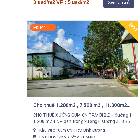
3 usd/m2 VP : 5 usd/m2
Xem chi tiết
HO
MSP : E....
Cho thuê 1.200m2 , 7.500 m2 , 11.000m2
xưởng trong Cụm CN TP.M Bình Dương
CHO THUÊ XƯỞNG CỤM CN TP.MỚI B.D+ Xưởng 1 :
1.200 m2 + VP bên trong xưởng+ Xưởng 2 : 3.750
m2 x 2 = 7.500 m2+ Xưởng 3 : 5.800 m2 x 2 =
Khu Vực : Cụm CN TP.M Bình Dương
11.600 m2---✓--...
Loại BĐS: Kho Xưởng TPM BD