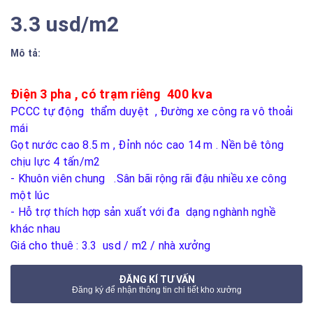
3.3 usd/m2
Mô tả:
Điện 3 pha , có trạm riêng 400 kva
PCCC tự động thẩm duyệt ,
Đường xe công ra vô thoải
mái
Gọt nước cao 8.5 m , Đỉnh nóc cao 14 m . Nền bê tông
chịu lực 4
tấn/m2
- Khuôn viên chung .Sân bãi rộng rãi đậu nhiều xe công
một lúc
- Hỗ trợ thích hợp sản xuất với đa dạng nghành nghề
khác nhau
Giá cho thuê : 3.3 usd / m2 / nhà xưởng
ĐĂNG KÍ TƯ VẤN
Đăng ký để nhận thông tin chi tiết kho xưởng