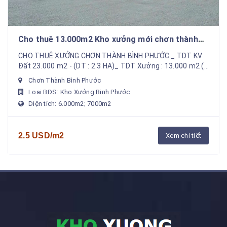
Cho thuê 13.000m2 Kho xưởng mới chơn thành
bình phước . Gía rẻ cạnh tranh
CHO THUÊ XƯỞNG CHƠN THÀNH BÌNH PHƯỚC _ TDT KV
Đất 23.000 m2 - (DT : 2.3 HA)_ TDT Xưởng : 13.000 m2 (
6000 +7000 )_ CÓ CHO THUÊ RIÊNG LẺ MỘT NỮA_ VP
Chơn Thành Bình Phước
Là...
Loại BĐS: Kho Xưởng Binh Phước
Diện tích: 6.000m2; 7000m2
2.5 USD/m2
Xem chi tiết