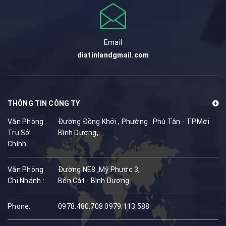
Email
diatinlandgmail.com
THÔNG TIN CÔNG TY
Văn Phòng
Đường Đồng Khởi , Phường : Phú Tân - TP.Mới
Trụ Sở
Bình Dương,
Chính
Văn Phòng
Đường NE8 ,Mỹ Phước 3,
Chi Nhánh :
Bến Cát - Bình Dương.
Phone:
0978.480.708
0979.113.588