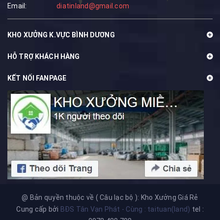
Email:
diatinland@gmail.com
KHO XƯỞNG K.VỰC BÌNH DƯƠNG
HỖ TRỢ KHÁCH HÀNG
KẾT NỐI FANPAGE
@ Bản quyền thuộc về ( Câu lạc bộ ): Kho Xưởng Giá Rẻ
Cung cấp bởi
BĐS Tân Vạn Phát - Cùng : taituan(land)
tel :