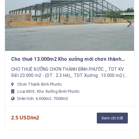
Cho thuê 13.000m2 Kho xưởng mới chơn thành
bình phước . Gía rẻ cạnh tranh
CHO THUÊ XƯỞNG CHƠN THÀNH BÌNH PHƯỚC _ TDT KV
Đất 23.000 m2 - (DT : 2.3 HA)_ TDT Xưởng : 13.000 m2 (
6000 +7000 )_ CÓ CHO THUÊ RIÊNG LẺ MỘT NỮA_ VP
Chơn Thành Bình Phước
Là...
Loại BĐS: Kho Xưởng Binh Phước
Diện tích: 6.000m2; 7000m2
2.5 USD/m2
Xem chi tiết