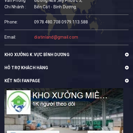
Văn Phòng
Đường NE8 ,Mỹ Phước 3,
Chi Nhánh :
Bến Cát - Bình Dương.
Phone:
0978.480.708
0979.113.588
Email:
diatinland@gmail.com
KHO XƯỞNG K.VỰC BÌNH DƯƠNG
HỖ TRỢ KHÁCH HÀNG
KẾT NỐI FANPAGE