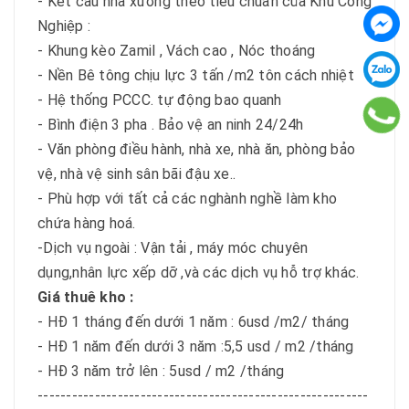
- Kết cấu nhà xưởng theo tiêu chuẩn của Khu Công
Nghiệp :
- Khung kèo Zamil , Vách cao , Nóc thoáng
- Nền Bê tông chịu lực 3 tấn /m2 tôn cách nhiệt
- Hệ thống PCCC. tự động bao quanh
- Bình điện 3 pha . Bảo vệ an ninh 24/24h
- Văn phòng điều hành, nhà xe, nhà ăn, phòng bảo
vệ, nhà vệ sinh sân bãi đậu xe..
- Phù hợp với tất cả các nghành nghề làm kho
chứa hàng hoá.
-Dịch vụ ngoài : Vận tải , máy móc chuyên
dụng,nhân lực xếp dỡ ,và các dịch vụ hỗ trợ khác.
Giá thuê kho :
- HĐ 1 tháng đến dưới 1 năm : 6usd /m2/ tháng
- HĐ 1 năm đến dưới 3 năm :5,5 usd / m2 /tháng
- HĐ 3 năm trở lên : 5usd / m2 /tháng
----------------------------------------------------------