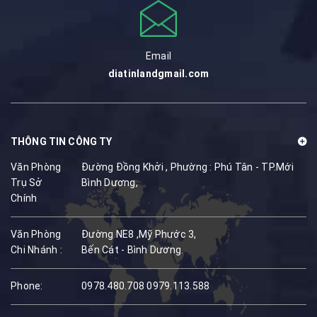
Email
diatinlandgmail.com
THÔNG TIN CÔNG TY
Văn Phòng
Đường Đồng Khởi , Phường : Phú Tân - TP.Mới
Trụ Sở
Bình Dương,
Chính
Văn Phòng
Đường NE8 ,Mỹ Phước 3,
Chi Nhánh :
Bến Cát - Bình Dương.
Phone:
0978.480.708
0979.113.588