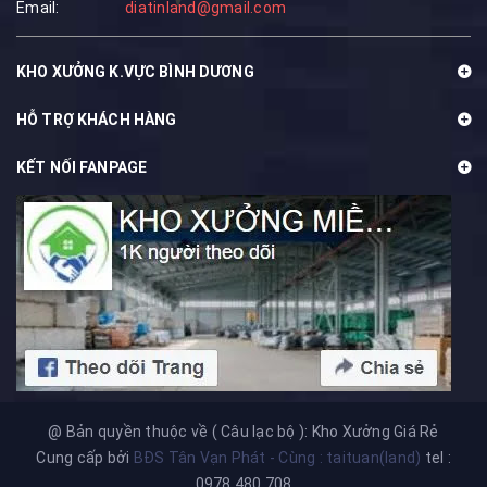
Email:
diatinland@gmail.com
KHO XƯỞNG K.VỰC BÌNH DƯƠNG
HỖ TRỢ KHÁCH HÀNG
KẾT NỐI FANPAGE
@ Bản quyền thuộc về ( Câu lạc bộ ): Kho Xưởng Giá Rẻ
Cung cấp bởi
BĐS Tân Vạn Phát - Cùng : taituan(land)
tel :
0978.480.708