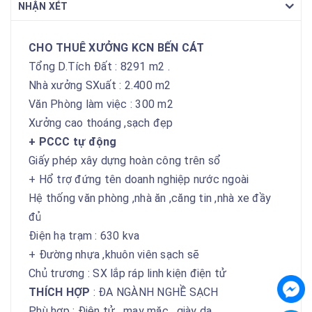
NHẬN XÉT
CHO THUÊ XƯỞNG KCN BẾN CÁT
Tổng D.Tích Đất : 8291 m2 .
Nhà xưởng SXuất : 2.400 m2
Văn Phòng làm việc : 300 m2
Xưởng cao thoáng ,sạch đẹp
+ PCCC tự động
Giấy phép xây dựng hoàn công trên sổ
+ Hổ trợ đứng tên doanh nghiệp nước ngoài
Hệ thống văn phòng ,nhà ăn ,căng tin ,nhà xe đầy
đủ
Điện hạ trạm : 630 kva
+ Đường nhựa ,khuôn viên sạch sẽ
Chủ trương : SX lắp ráp linh kiện điện tử
THÍCH HỢP
: ĐA NGÀNH NGHỀ SẠCH
Phù hợp : Điện tử , may mặc , giày da ....