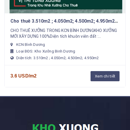
Cho thuê 3.510m2 ; 4.050m2; 4.500m2; 4.950m2
xưởng mới trong KCN Bình Dương
CHO THUÊ XƯỞNG TRONG KCN BÌNH DƯƠNGKHO XƯỞNG
MỚI XÂY DỰNG 100%Diện tích khuôn viên đất :
200.000m2 (20 ha )Diên tích xưởng xây dựng :
KCN Bình Dương
100.000m2(10ha)G...
Loại BĐS: Kho Xưởng Binh Dương
Diện tích: 3.510m2 ; 4.050m2; 4.500m2; 4.950m2
3.6 USD/m2
Xem chi tiết