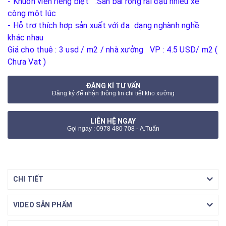
- Khuôn viên riêng biệt .Sân bãi rộng rãi đậu nhiều xe
công một lúc
- Hỗ trợ thích hợp sản xuất với đa dạng nghành nghề
khác nhau
Giá cho thuê : 3 usd / m2 / nhà xưởng VP : 4.5 USD/ m2 (
Chưa Vat )
ĐĂNG KÍ TƯ VẤN
Đăng ký để nhận thông tin chi tiết kho xưởng
LIÊN HỆ NGAY
Gọi ngay : 0978 480 708 - A.Tuấn
CHI TIẾT
VIDEO SẢN PHẨM