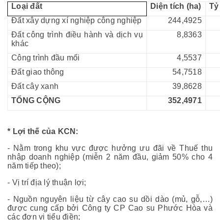
Loại đất
Diện tích (ha)
Tỷ
Đất xây dựng xí nghiệp công nghiệp
244,4925
Đất công trình điều hành và dịch vụ
8,8363
khác
Công trình đầu mối
4,5537
Đất giao thông
54,7518
Đất cây xanh
39,8628
TỔNG CỘNG
352,4971
* Lợi thế của KCN
:
- Nằm trong khu vực được hưởng ưu đãi về Thuế thu
nhập doanh nghiệp (miễn 2 năm đầu, giảm 50% cho 4
năm tiếp theo);
- Vị trí địa lý thuận lợi;
- Nguồn nguyên liệu từ cây cao su dồi dào (mủ, gỗ,…)
được cung cấp bởi Công ty CP Cao su Phước Hòa và
các đơn vị tiểu điền;