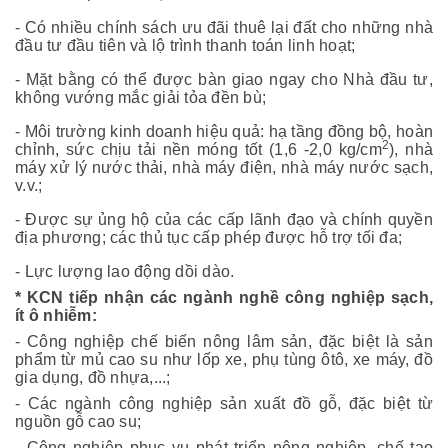
- Có nhiều chính sách ưu đãi thuê lại đất cho những nhà
đầu tư đầu tiên và lộ trình thanh toán linh hoạt;
- Mặt bằng có thể được bàn giao ngay cho Nhà đầu tư,
không vướng mắc giải tỏa đền bù;
- Môi trường kinh doanh hiệu quả: hạ tầng đồng bộ, hoàn
2
chỉnh, sức chịu tải nền móng tốt (1,6 -2,0 kg/cm
), nhà
máy xử lý nước thải, nhà máy điện, nhà máy nước sạch,
v.v.;
- Được sự ủng hộ của các cấp lãnh đạo và chính quyền
địa phương; các thủ tục cấp phép được hỗ trợ tối đa;
- Lực lượng lao động dồi dào.
* KCN tiếp nhận các ngành nghề công nghiệp sạch,
ít ô nhiễm:
- Công nghiệp chế biến nông lâm sản, đặc biệt là sản
phẩm từ mủ cao su như lốp xe, phụ tùng ôtô, xe máy, đồ
gia dụng, đồ nhựa,...;
- Các ngành công nghiệp sản xuất đồ gỗ, đặc biệt từ
nguồn gỗ cao su;
- Công nghiệp phục vụ phát triển nông nghiệp, chế tạo