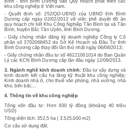
Bình - tỉnh Bình Dương vào Quy hoạch phát triển các
khu công nghiệp ở Việt nam.
- Quyết định số: 252/QD-UBND của UBND tỉnh Bình
Dương cấp ngày 02/02/2012 về việc phê duyệt đồ án
quy hoạch chi tiết Khu Công Nghiệp Tân Bình tại xã Tân
Bình, huyện Bắc Tân Uyên, tỉnh Bình Dương.
- Giấy chứng nhận đăng ký doanh nghiệp Công ty Cổ
phần số 3702068452 do Sở Kế Hoạch và Đầu Tư tỉnh
Bình Dương cấp thay đổi lần thứ nhất ngày 06/08/2013;
- Giấy chứng nhận đầu tư số 46221001014 do Ban Quản
Lý các KCN Bình Dương cấp lần đầu ngày 12/09/2013.
3. Ngành nghề kinh doanh chính:
Đầu tư xây dựng và
kinh doanh kết cấu hạ tầng kỹ thuật khu công nghiệp;
Kinh doanh nhà ở, cho thuê văn phòng, nhà xưởng, nhà
kho, bến bãi;…
4. Thông tin về khu công nghiệp
Tổng vốn đầu tư: Hơn 830 tỷ đồng (khoảng 40 triệu
USD)
Tổng diện tích: 352,5 ha ( 3.525.
0
00 m2)
Cơ cấu sử dụng đất: