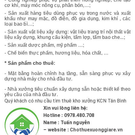
cơ khí, máy móc nông cụ, phân bón,…;
- Sản xuất hàng tiêu dùng phục vụ trong nước và xuất
khẩu như may mặc, đồ điện, đồ gia dụng, kim khí , các
loại bao b́ì…;
- Sản xuất vật liệu xây dựng: vật liệu trang trí nội thất vật
liệu xây dựng, khung cấu kiện, tấm lợp, tấm bao che...;
- Sản xuất dược phẩm, mỹ phẩm …;
- Chế biến thực phẩm, hương liệu, hóa chất, …
* Sản phẩm cho thuê:
- Mặt bằng hoàn chỉnh hạ tầng, sẵn sàng phục vụ xây
dựng nhà máy cho nhà đầu tư.
- Nhà xưởng tiêu chuẩn xây dựng sẵn hoặc thiết kế theo
yêu cầu của nhà đầu tư.​
Quý khách có nhu cầu tìm thuê kho xưởng KCN Tân Bình
Xin vui lòng liên hệ:
Hotline : 0978.480.708
Name : Tuấn nguyễn
– website :
Chothuexuonggiare.vn