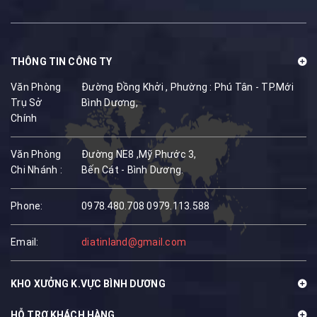
THÔNG TIN CÔNG TY
Văn Phòng
Đường Đồng Khởi , Phường : Phú Tân - TP.Mới
Trụ Sở
Bình Dương,
Chính
Văn Phòng
Đường NE8 ,Mỹ Phước 3,
Chi Nhánh :
Bến Cát - Bình Dương.
Phone:
0978.480.708
0979.113.588
Email:
diatinland@gmail.com
KHO XƯỞNG K.VỰC BÌNH DƯƠNG
HỖ TRỢ KHÁCH HÀNG