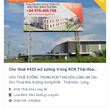
Cho thuê 4420 m2 xưởng trong KCN Thái Hòa
long an Gía : 2.4 usd/m2
CHO THUÊ XƯỞNG TRONG KCN THÁI HÒA LONG AN Cần
Cho Thuê Kho Xưởng trong KCN : Thái Hòa - Long
An+Tổng Diện tích khuôn viên đất : 6.750 m2&nb...
KCN Thái Hòa Long An
Loại BĐS: Kho Xưởng Long An
Diện tích: 4.420m2