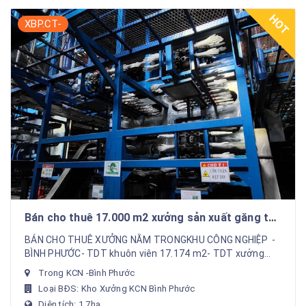
HOT
XBP.CT-
Bán cho thuê 17.000 m2 xưởng sản xuất găng tay
trong KCN bình phước
BÁN CHO THUÊ XƯỞNG NẰM TRONGKHU CÔNG NGHIỆP -
BÌNH PHƯỚC- TDT khuôn viên 17.174 m2- TDT xưởng
S.xuat : 10.000m2- Văn phòng riêng biệt 1.72...
Trong KCN -Bình Phước
Loại BĐS: Kho Xưởng KCN Bình Phước
Diện tích: 1.7ha