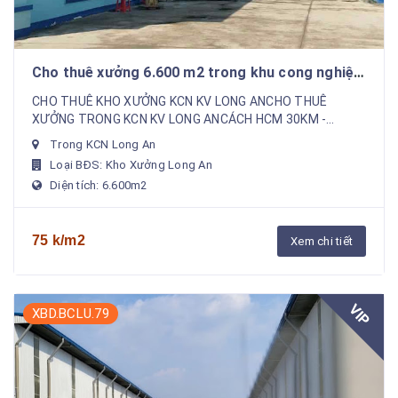
Cho thuê xưởng 6.600 m2 trong khu cong nghiệp
long an giá 75k/m2
CHO THUÊ KHO XƯỞNG KCN KV LONG ANCHO THUÊ
XƯỞNG TRONG KCN KV LONG ANCÁCH HCM 30KM -
XƯỞNG MỚI 100%- Tổng diện tích đất 14.000m2- Diện
Trong KCN Long An
tích xưởng 6600m...
Loại BĐS: Kho Xưởng Long An
Diện tích: 6.600m2
75 k/m2
Xem chi tiết
VIP
XBD.BCLU.79