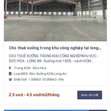
Cho thuê xưởng trong khu công nghiệp tại long
an
CHO THUÊ XƯỞNG TRONG KHU CÔNG NGHIỆPKHU VỰC -
ĐỨC HÒA - LONG AN- Xưởng mới 100% - cách HCM
25km- Tổng diện tích khuôn viên đất 4500m2- Diện tích
Trong KCN - Đức Hòa
xưởng...
Loại BĐS: Kho Xưởng KCN Long An
Diện tích: 1.500m2-10.000m2- 3ha
2.5 usd - 4.5 usd/m2/tháng
Xem chi tiết