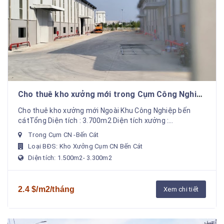
Cho thuê kho xưởng mới trong Cụm Công Nghiệp
bến cát , giá : 55.000/m2
Cho thuê kho xưởng mới Ngoài Khu Công Nghiệp bến
cátTổng Diện tích : 3.700m2 Diện tích xưởng :
3.300m2Nhà Vệ Sinh + VP 300m2 1 trệt + 1 Lầu + VP
Trong Cụm CN -Bến Cát
Bảo ...
Loại BĐS: Kho Xưởng Cụm CN Bến Cát
Diện tích: 1.500m2- 3.300m2
2.4 $/m2/tháng
Xem chi tiết