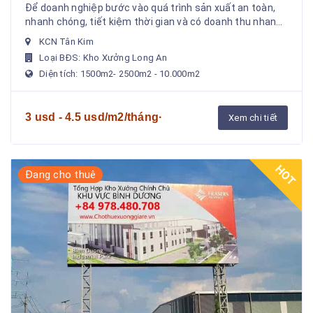
Guộc Long An
Để doanh nghiệp bước vào quá trình sản xuất an toàn,
nhanh chóng, tiết kiệm thời gian và có doanh thu nhanh
nhất. Chúng tôi hỗ trợ cho thuê xưởng sản ...
KCN Tân Kim
Loại BĐS: Kho Xưởng Long An
Diện tích: 1500m2- 2500m2 - 10.000m2
3 usd - 4.5 usd/m2/tháng·
Xem chi tiết
HOT
Đang cho thuê