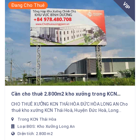
VIP
Đang Cho Thuê
Cần cho thuê 2.800m2 kho xưởng trong KCN
Thái Hòa Long An
CHO THUÊ XƯỞNG KCN THÁI HÒA ĐỨC HÒA LONG AN Cho
thuê kho xưởng KCN Thái Hoà, Huyện Đức Hoà, Long
An.DT Xưởng sản xuất : 2800m2, Văn phòng : 80 m2...
Trong KCN Thái Hòa
Loại BĐS: Kho Xưởng Long An
Diện tích: 2.800 m2