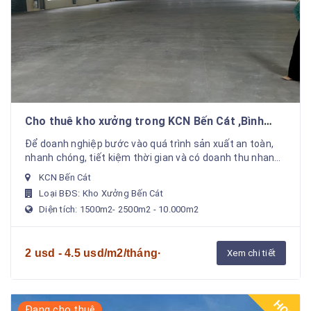
Cho thuê kho xưởng trong KCN Bến Cát ,Bình
Dương 1000m2 , 2.500m2 , 4.500m2 ,10.000m2 ,
Để doanh nghiệp bước vào quá trình sản xuất an toàn,
3ha
nhanh chóng, tiết kiệm thời gian và có doanh thu nhanh
nhất. Chúng tôi hỗ trợ cho thuê xưởng sản ...
KCN Bến Cát
Loại BĐS: Kho Xưởng Bến Cát
Diện tích: 1500m2- 2500m2 - 10.000m2
2 usd - 4.5 usd/m2/tháng·
Xem chi tiết
HOT
Đang cho thuê