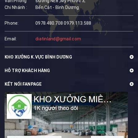
Văn Phòng
Đường NE8 ,Mỹ Phước 3,
Chi Nhánh :
Bến Cát - Bình Dương.
Phone:
0978.480.708
0979.113.588
Email:
diatinland@gmail.com
KHO XƯỞNG K.VỰC BÌNH DƯƠNG
HỖ TRỢ KHÁCH HÀNG
KẾT NỐI FANPAGE