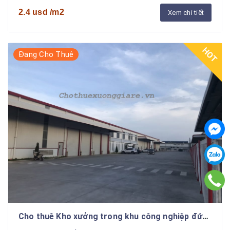
2.4 usd /m2
Xem chi tiết
HOT
Đang Cho Thuê
Cho thuê Kho xưởng trong khu công nghiệp đức
hòa Long An Giá Rẻ