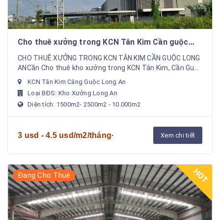
Cho thuê xưởng trong KCN Tân Kim Cần guộc
long an
CHO THUÊ XƯỞNG TRONG KCN TÂN KIM CẦN GUỘC LONG
ANCần Cho thuê kho xưởng trong KCN Tân Kim, Cần Guộc
, Long An.D.TÍCH : xưởng: 1000m2, 2000m2, 3000m2 -...
KCN Tân Kim Câng Guộc Long An
Loại BĐS: Kho Xưởng Long An
Diện tích: 1500m2- 2500m2 - 10.000m2
3 usd - 4.5 usd/m2/tháng·
Xem chi tiết
HOT
Đang Cho Thuê