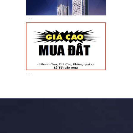
----
----