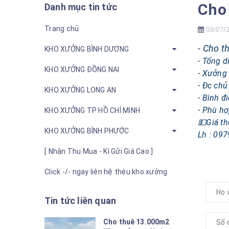
Cho 
Danh mục tin tức
Trang chủ
03/07/
-
Cho th
KHO XƯỞNG BÌNH DƯƠNG
- Tổng 
KHO XƯỞNG ĐỒNG NAI
- Xưởng 
- Đc chủ
KHO XƯỞNG LONG AN
- Bình đ
- Phù hợ
KHO XƯỞNG TP HỒ CHÍ MINH
💵Giá th
KHO XƯỞNG BÌNH PHƯỚC
Lh : 097
[ Nhận Thu Mua - Kí Gửi Giá Cao ]
Click -/- ngay liên hệ thêu kho xưởng
Tin tức liên quan
Cho thuê 13.000m2