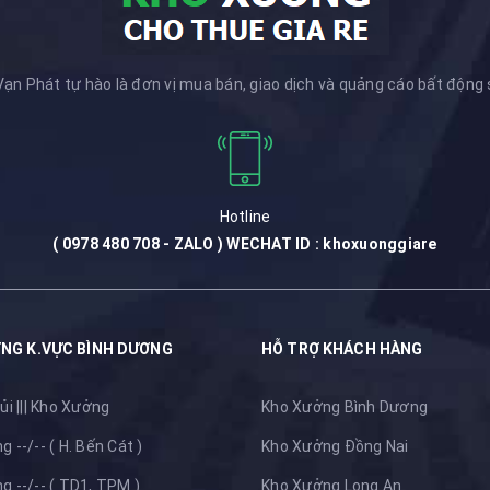
ạn Phát tự hào là đơn vị mua bán, giao dịch và quảng cáo bất động
Hotline
( 0978 480 708 - ZALO ) WECHAT ID : khoxuonggiare
NG K.VỰC BÌNH DƯƠNG
HỖ TRỢ KHÁCH HÀNG
ủi ||| Kho Xưởng
Kho Xưởng Bình Dương
 --/-- ( H. Bến Cát )
Kho Xưởng Đồng Nai
 --/-- ( TD1, TPM )
Kho Xưởng Long An