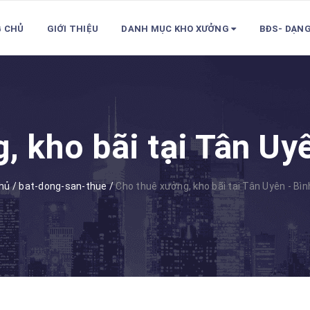
 CHỦ
GIỚI THIỆU
DANH MỤC KHO XƯỞNG
BĐS- DẠN
, kho bãi tại Tân Uy
hủ
/
bat-dong-san-thue
/
Cho thuê xưởng, kho bãi tại Tân Uyên - Bì