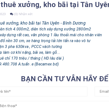
thuê xưởng, kho bãi tại Tân Uy
2023
(0) Nhận xét
uê xưởng, kho bãi tại Tân Uyên - Bình Dương
diện tích 4.000m2, diện tích xây dựng xưởng 2800m2
xây dựng rất cao, văn phòng 1 lầu thoải mái cho nhân viên
 đổ nền 30 cm, xe hàng trọng tải lớn tấn ra vào vô tư
iện 3 pha 630kva , PCCC vách tường
p làm cơ khí nặng, bãi xe, làm gỗ...
uê chỉ 170 triệu / tháng ( HD lâu dài )
9.480.708 A.tuấn .e (Becamex bd)
BẠN CẦN TƯ VẪN HÃY ĐỂ 