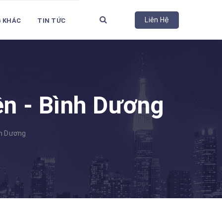
Liên Hệ
G KHÁC
TIN TỨC
ên - Bình Dương
nh Dương