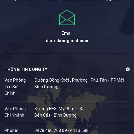
Email
diatinlandgmail.com
THÔNG TIN CÔNG TY
Văn Phòng
Đường Đồng Khởi , Phường : Phú Tân - TP.Mới
Trụ Sở
Bình Dương,
Chính
Văn Phòng
Đường NE8 ,Mỹ Phước 3,
Chi Nhánh :
Bến Cát - Bình Dương.
Phone:
0978.480.708
0979.113.588