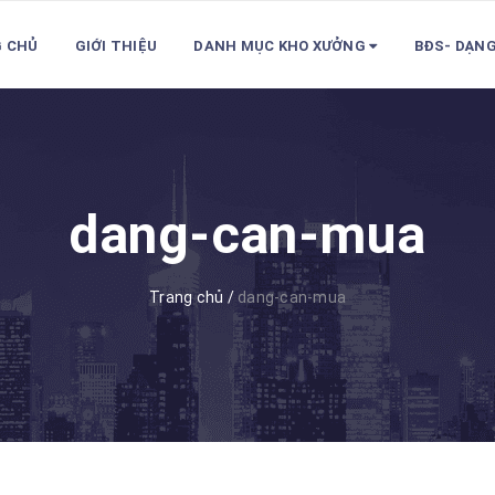
 CHỦ
GIỚI THIỆU
DANH MỤC KHO XƯỞNG
BĐS- DẠN
dang-can-mua
Trang chủ
/
dang-can-mua