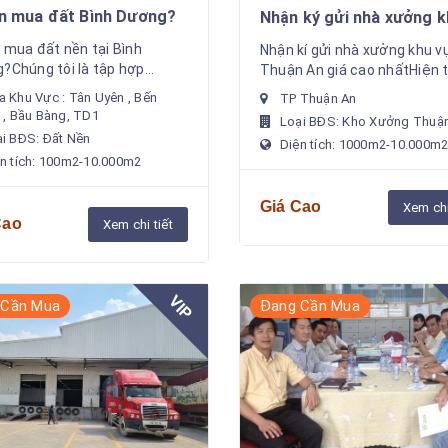
Ai cần mua đất Bình Dương?
Nhận ký gửi nhà xưởng k
vực Thuận An giá cao nh
n mua đất nền tại Bình
Nhận kí gửi nhà xưởng khu v
?Chúng tôi là tập hợp
Thuận An giá cao nhấtHiện t
 nhà kinh doanh bất động
công ty chúng tôi đang có 
 Khu Vực : Tân Uyên , Bến
TP Thuận An
âu năm và đặc biệt yêu thích
số lượng lớn khách hàng nư
 , Bầu Bàng, TD1
Loại BĐS: Kho Xưởng Thuậ
ất Bình Dương. Câu lạc bộ...
ngoài đến từ Nhật Bản, Hàn Q
i BĐS: Đất Nền
Diện tích: 1000m2-10.000m
n tích: 100m2-10.000m2
Giá Cao
Xem chi
Cao
Xem chi tiết
VIP
 Cần Mua
Đang Cần Mua