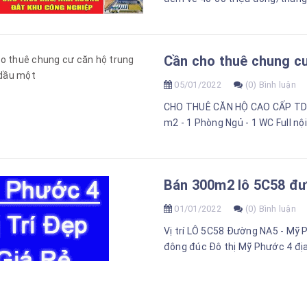
Cần cho thuê chung cư
05/01/2022
(0) Bình luận
CHO THUÊ CĂN HỘ CAO CẤP TD1 G
m2 - 1 Phòng Ngủ - 1 WC Full nội 
Bán 300m2 lô 5C58 đ
01/01/2022
(0) Bình luận
Vị trí LÔ 5C58 Đường NA5 - Mỹ 
đông đúc Đô thị Mỹ Phước 4 địa