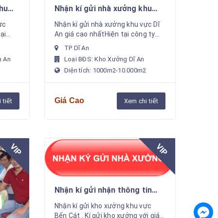
hu
Nhận kí gửi nhà xưởng khu
ất
vực Dĩ An giá cao nhất
ực
Nhận kí gửi nhà xưởng khu vực Dĩ
ại
An giá cao nhấtHiện tại công ty
nguồn
chúng tôi đang có nguồn số lượng
TP Dĩ An
ớc
lớn khách hàng nước ngoài đến từ
n An
Loại BĐS: Kho Xưởng Dĩ An
u...
Nhật Bản, Hàn Quốc,...
2
Diện tích: 1000m2-10.000m2
Giá Cao
 tiết
Xem chi tiết
VIP
VIP
Nhận kí gửi nhận thông tin
kho xưởng rao bán cho thuê
Nhận kí gửi kho xưởng khu vực
khu vực bến cát với giá cao
Bến Cát . Kí gửi kho xưởng với giá