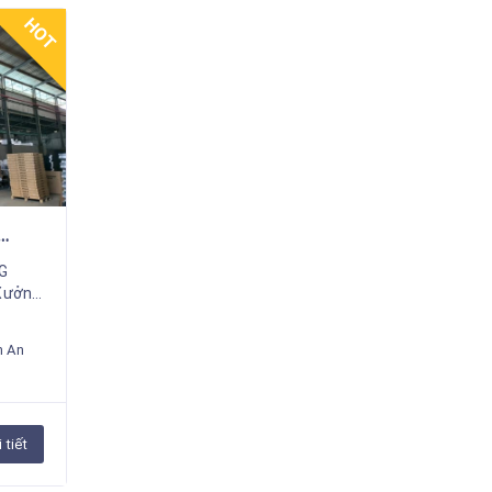
HOT
G
 Xưởng
òng
 nhà
n An
 tiết