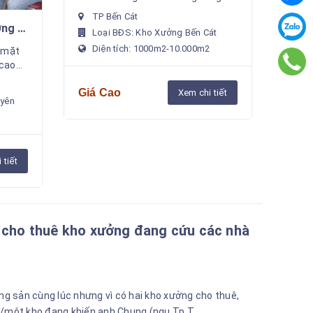
tốt nhất tại :KCN Mỹ Phước 1.2.3.4
TP Bến Cát
, KCN Rạch Bắp , Việt Hương ,
ng ,
Loại BĐS: Kho Xưởng Bến Cát
PROTRAYDE, các Cụm ...
Uyên
Diện tích: 1000m2-10.000m2
, mặt
 cao
tôi
Giá Cao
 khách
Xem chi tiết
Uyên
2
 tiết
cho thuê kho xưởng đang cứu các nhà
ng sản cùng lúc nhưng vì có hai kho xưởng cho thuê,
/một kho đang khiến anh Chung (ngụ Tp.T...