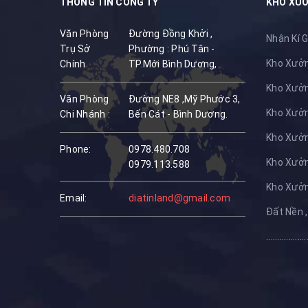
THÔNG TIN CÔNG TY
KHO XƯỞ
Văn Phòng
Đường Đồng Khởi ,
Nhận Kí G
Trụ Sở
Phường : Phú Tân -
Kho Xưởng
Chính
TP.Mới Bình Dương,
Kho Xưởng
Văn Phòng
Đường NE8 ,Mỹ Phước 3,
Kho Xưởng
Chi Nhánh :
Bến Cát - Bình Dương.
Kho Xưởng
Phone:
0978.480.708
Kho Xưởng
0979.113.588
Kho Xưởng
Email:
diatinland@gmail.com
Đất Nền ,
..................