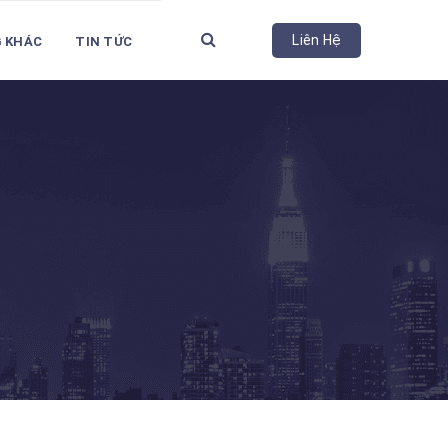
Liên Hệ
G KHÁC
TIN TỨC