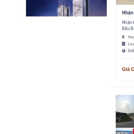
Nhận kí gửi
Nhận 
Bầu Bàng giá cao 
công 
Hu
số lư
Lo
ngoài
Diệ
Giá 