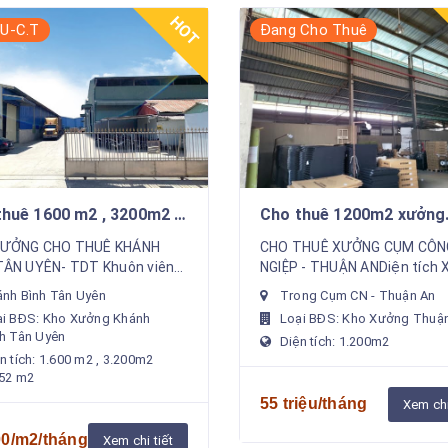
HOT
U-C.T
Đang Cho Thuê
thuê 1600 m2 , 3200m2 ,
Cho thuê 1200m2 xưởng
m2 xưởng khánh bình tân
trong Cụm CN Thuận An
XƯỞNG CHO THUÊ KHÁNH
CHO THUÊ XƯỞNG CỤM CÔN
TÂN UYÊN- TDT Khuôn viên
NGIỆP - THUẬN ANDiện tích
14.000m- DT Xưởng 1.2 :
Sản Xuất : 1200 m2Văn ph
nh Bình Tân Uyên
Trong Cụm CN - Thuận An
2 X 2 = 3200m2- Binh điện :
làm việc : 30 m2Có đầy đủ
ại BĐS: Kho Xưởng Khánh
Loại BĐS: Kho Xưởng Thuậ
va dùng chung- Văn phòng
xe, phòng ...
h Tân Uyên
Diện tích: 1.200m2
n tích: 1.600 m2 , 3.200m2
352 m2
55 triệu/tháng
Xem chi
00/m2/tháng
Xem chi tiết