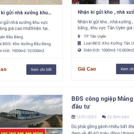
Nhận kí gửi kho , nhà xưở
 nhà xưởng khu
mặt bằng , khu vực Tân 
vực Bầu Bàng giá cao nhất
Nhận kí gửi kho , nhà xưởng 
kí gửi nhà xưởng khu vực
giá cao nhất
bằng , khu vực Tân Uyên giá
nhấtHiện tại
nhất Hiện tại công ty chúng 
ty chúng tôi đang có nguồn
TP Tân Uyên
yện Bầu Bàng
đang có nguồn số lượng lớn
ợng lớn khách hàng nước
Loại BĐS: Kho Xưởng Tân 
ại BĐS: Kho Xưởng Bầu Bàng
hàng nước ngoài đến...
 có nhu cầu quan tâm đầ...
Diện tích: 1000m2-10.000m
n tích: 1000m2-10.000m2
Giá Cao
Cao
Xem chi
Xem chi tiết
BĐS công ngiệp Mảng 
đầu tư
12/01/2023
(0) Bình luận
Dù phải gồng gánh nhiều bất độ
đem về 40-60 triệu đồng/tháng