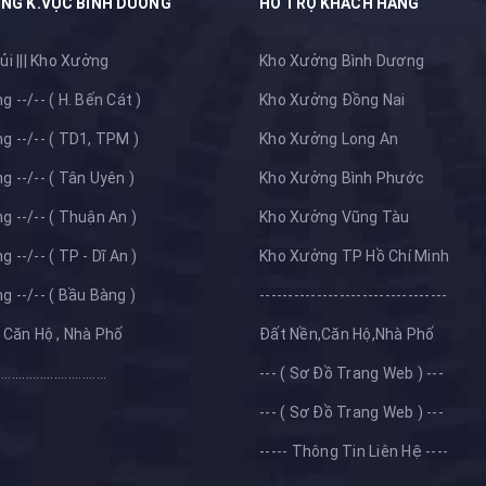
NG K.VỰC BÌNH DƯƠNG
HỖ TRỢ KHÁCH HÀNG
ủi ||| Kho Xưởng
Kho Xưởng Bình Dương
 --/-- ( H. Bến Cát )
Kho Xưởng Đồng Nai
 --/-- ( TD1, TPM )
Kho Xưởng Long An
 --/-- ( Tân Uyên )
Kho Xưởng Bình Phước
 --/-- ( Thuận An )
Kho Xưởng Vũng Tàu
 --/-- ( TP - Dĩ An )
Kho Xưởng TP Hồ Chí Minh
 --/-- ( Bầu Bàng )
---------------------------------
 Căn Hộ , Nhà Phố
Đất Nền,Căn Hộ,Nhà Phố
...............................
--- ( Sơ Đồ Trang Web ) ---
--- ( Sơ Đồ Trang Web ) ---
----- Thông Tin Liên Hệ ----