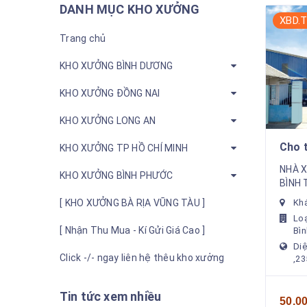
DANH MỤC KHO XƯỞNG
XBD.T
Trang chủ
KHO XƯỞNG BÌNH DƯƠNG
KHO XƯỞNG ĐỒNG NAI
KHO XƯỞNG LONG AN
Cho 
KHO XƯỞNG TP HỒ CHÍ MINH
2352
NHÀ 
KHO XƯỞNG BÌNH PHƯỚC
uyên
BÌNH 
đất : 
Khá
[ KHO XƯỞNG BÀ RỊA VŨNG TÀU ]
1600m
Lo
560 k
[ Nhận Thu Mua - Kí Gửi Giá Cao ]
Bìn
2...
Diệ
Click -/- ngay liên hệ thêu kho xưởng
,2
Tin tức xem nhiều
50.0